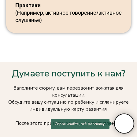
Практики
(Например, активное говорение/активное
слушанье)
Думаете поступить к нам?
Заполните форму, вам перезвонит вожатая для
консультации.
Обсудите вашу ситуацию по ребенку и спланируете
индивидуальную карту развития.
После этого примите решение о поступлении.
Спрашивайте, всё расскажу!